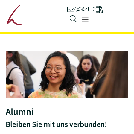
Hauptnavigation
Kontakt
Personen
Stellenangebot
Ilias
Bibliothek
Zum Inhalt springen
Menü
Alumni
Bleiben Sie mit uns verbunden!