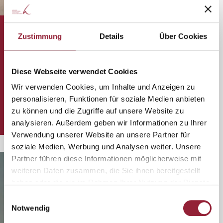
Robert Lein - Alumnus der KH Freiburg
Zustimmung
Details
Über Cookies
Der Lebensweg von Robert Lein ist alles andere als
geradlinig – und gerade darin liegt seine besondere
Kraft. Heute ist er stellvertretender Pflegedienstleiter
Diese Webseite verwendet Cookies
und Pflegeexperte – doch sein Weg dorthin
Wir verwenden Cookies, um Inhalte und Anzeigen zu
überrascht.
personalisieren, Funktionen für soziale Medien anbieten
zu können und die Zugriffe auf unsere Website zu
Zum Alumnispotlight
analysieren. Außerdem geben wir Informationen zu Ihrer
Verwendung unserer Website an unsere Partner für
soziale Medien, Werbung und Analysen weiter. Unsere
Partner führen diese Informationen möglicherweise mit
weiteren Daten zusammen, die Sie ihnen bereitgestellt
02.02.2026
haben oder die sie im Rahmen Ihrer Nutzung der Dienste
gesammelt haben.
Einwilligungsauswahl
Notwendig
Alumni­