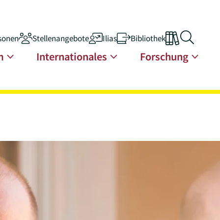
sonen
Stellenangebote
Ilias
Bibliothek
n
m
Internationales
Forschung