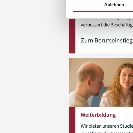
Vom Studium in die Arbeit
Ablehnen
Auseinandersetzung mit 
erfordert eine sorgfältig
verbessert die Beschäftig
Zum Berufseinstieg
Weiterbildung
Wir bieten unseren Studi