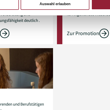
swelt. Die frühzeitige
„Wie kann ich promoviere
Auswahl erlauben
dem späteren Berufseinstieg
Informationen zum Promo
e Vorbereitung und
für Angewandte Wissensc
ungsfähigkeit deutlich .
Zur Promotion
erenden und Berufstätigen