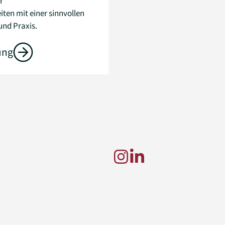
r
ten mit einer sinnvollen
und Praxis.
ung
g