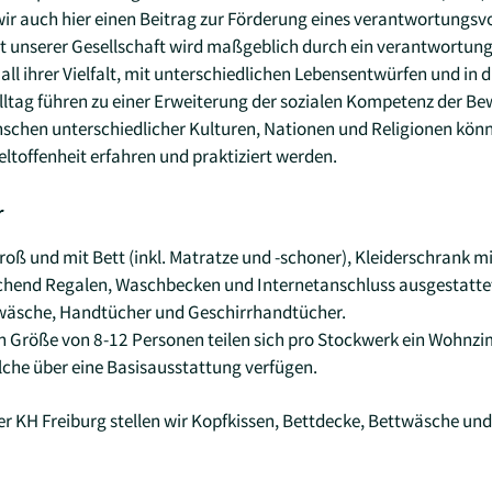
wir auch hier einen Beitrag zur Förderung eines verantwortung
eit unserer Gesellschaft wird maßgeblich durch ein verantwort
all ihrer Vielfalt, mit unterschiedlichen Lebensentwürfen und in 
tag führen zu einer Erweiterung der sozialen Kompetenz der B
hen unterschiedlicher Kulturen, Nationen und Religionen könn
ltoffenheit erfahren und praktiziert werden.
r
oß und mit Bett (inkl. Matratze und -schoner), Kleiderschrank m
ichend Regalen, Waschbecken und Internetanschluss ausgestattet
twäsche, Handtücher und Geschirrhandtücher.
n Größe von 8-12 Personen teilen sich pro Stockwerk ein Wohn
che über eine Basisausstattung verfügen.
r KH Freiburg stellen wir Kopfkissen, Bettdecke, Bettwäsche un