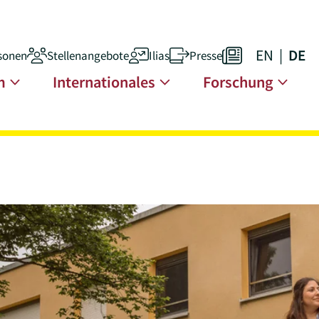
EN
DE
sonen
Stellenangebote
Ilias
Presse
n
m
Internationales
Forschung