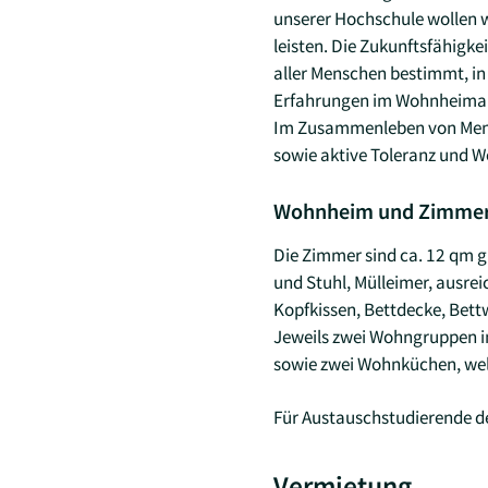
unserer Hochschule wollen 
leisten. Die Zukunftsfähigk
aller Menschen bestimmt, in 
Erfahrungen im Wohnheimall
Im Zusammenleben von Mensc
sowie aktive Toleranz und We
Wohnheim und Zimme
Die Zimmer sind ca. 12 qm gr
und Stuhl, Mülleimer, ausre
Kopfkissen, Bettdecke, Bet
Jeweils zwei Wohngruppen i
sowie zwei Wohnküchen, wel
Für Austauschstudierende de
Vermietung