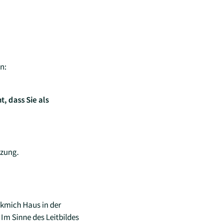
n:
, dass Sie als
tzung.
ckmich Haus in der
m Sinne des Leitbildes