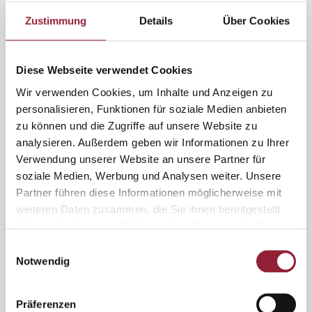
Sprachkurse
Zustimmung
Details
Über Cookies
Die Katholische Hochschule Freiburg bietet ein
vielfältiges Angebot des Sprachenlernens.
Diese Webseite verwendet Cookies
Zu den Sprachkursen
Wir verwenden Cookies, um Inhalte und Anzeigen zu
personalisieren, Funktionen für soziale Medien anbieten
zu können und die Zugriffe auf unsere Website zu
analysieren. Außerdem geben wir Informationen zu Ihrer
Verwendung unserer Website an unsere Partner für
soziale Medien, Werbung und Analysen weiter. Unsere
Partner führen diese Informationen möglicherweise mit
weiteren Daten zusammen, die Sie ihnen bereitgestellt
haben oder die sie im Rahmen Ihrer Nutzung der Dienste
Bibliothek
gesammelt haben.
Einwilligungsauswahl
Notwendig
Für Studierende und Mitarbeitende der KH
Freiburg stehen Fachzeitschriften und -bücher
sowie lizenzierte E-Books und E-Journals ständig
Präferenzen