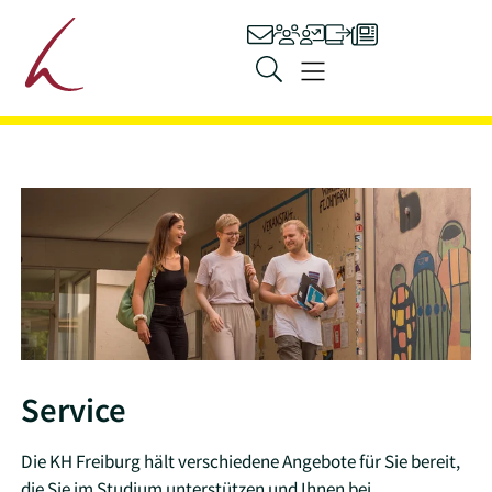
Hauptnavigation
Kontakt
Personen
Stellenangebot
Ilias
Presse
Zum Inhalt springen
Menü
Service
Die KH Freiburg hält verschiedene Angebote für Sie bereit,
die Sie im Studium unterstützen und Ihnen bei