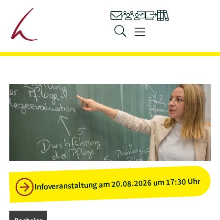
Hauptnavigation
Kontakt
Personen
Stellenangebot
Ilias
Bibliothek
Zum Inhalt springen
Menü
Infoveranstaltung am 20.08.2026 um 17:30 Uhr