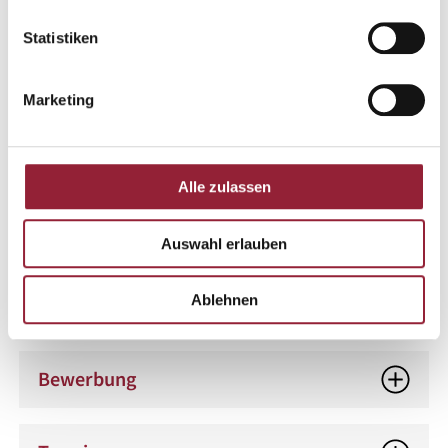
Weitere Informationen
Statistiken
Marketing
Kompetenzen
Alle zulassen
Studieninhalte
Auswahl erlauben
Ablehnen
Berufliche Perspektiven
Bewerbung