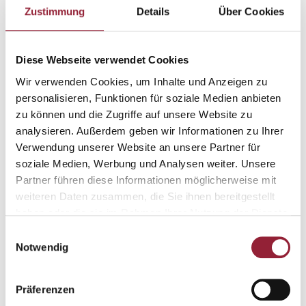
Landeshochschulgesetzes Baden-Württemberg
Zustimmung
Details
Über Cookies
nachweisen können. Sprechen Sie uns an, wenn Sie dazu
Fragen haben!
Diese Webseite verwendet Cookies
und
Wir verwenden Cookies, um Inhalte und Anzeigen zu
personalisieren, Funktionen für soziale Medien anbieten
eine abgeschlossene, mindestens dreijährige
zu können und die Zugriffe auf unsere Website zu
Ausbildung in einem Gesundheitsfachberuf, z.B.
analysieren. Außerdem geben wir Informationen zu Ihrer
Gesundheits- und (Kinder-)Krankenpfleger*in,
Verwendung unserer Website an unsere Partner für
Altenpfleger*in, Hebamme / Entbindungspfleger, Ergo-,
soziale Medien, Werbung und Analysen weiter. Unsere
Physio-, Logotherapeut*in, Orthoptist*in,
Partner führen diese Informationen möglicherweise mit
Diätassistent*in, medizinisch-technische*r Assistent*in,
weiteren Daten zusammen, die Sie ihnen bereitgestellt
Notfallsanitäter*innen, pharmazeutisch-technische*r
haben oder die sie im Rahmen Ihrer Nutzung der Dienste
Assistent*in, Medizinische*r Fachangestellte*r
gesammelt haben.
Einwilligungsauswahl
Notwendig
Auf der Seite
Bewerbung
finden Sie die
Immatrikulationsordnung.
Präferenzen