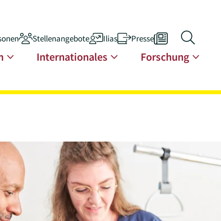
sonen
Stellenangebote
Ilias
Presse
n
m
Internationales
Forschung