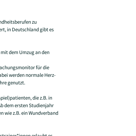
ndheitsberufen zu
ert, in Deutschland gibt es
ge mit dem Umzug an den
achungsmonitor für die
Dabei werden normale Herz-
ehre genutzt.
el)patienten, die z.B. in
Ab dem ersten Studienjahr
nen wie z.B. ein Wundverband
trainer*innen erlaubt es