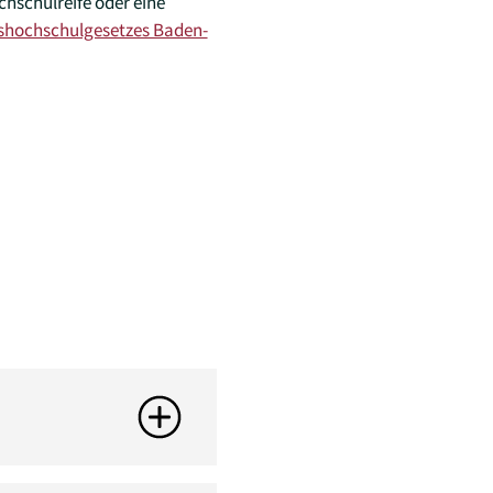
hschulreife oder eine
shochschulgesetzes Baden-