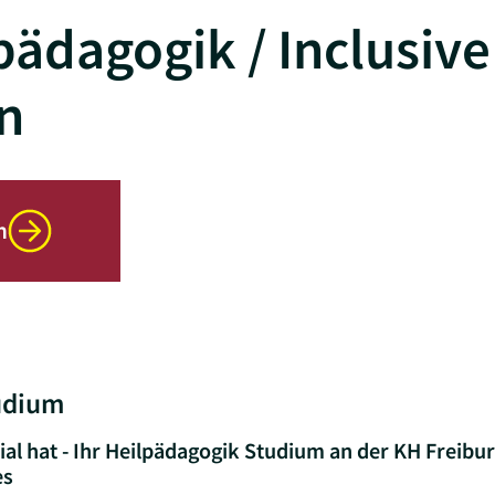
pädagogik / Inclusive
n
n
udium
nzial hat - Ihr Heilpädagogik Studium an der KH Freibu
es