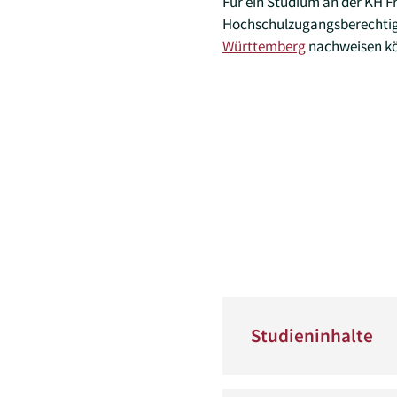
Für ein Studium an der KH F
Hochschulzugangsberechtigu
Württemberg
nachweisen kö
Studieninhalte