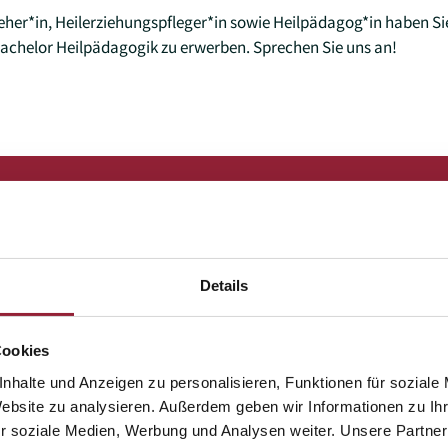
ieher*in, Heilerziehungspfleger*in sowie Heilpädagog*in haben Sie
achelor Heilpädagogik zu erwerben. Sprechen Sie uns an!
Mit der KH als Hochschule und Freiburg als Studi
happy. Ich habe hier nicht nur Kommiliton*innen,
Freund*innen kennengelernt.
Details
– Clara
Cookies
nhalte und Anzeigen zu personalisieren, Funktionen für soziale
Website zu analysieren. Außerdem geben wir Informationen zu I
r soziale Medien, Werbung und Analysen weiter. Unsere Partner