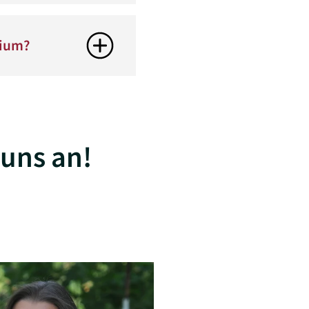
dium?
 uns an!