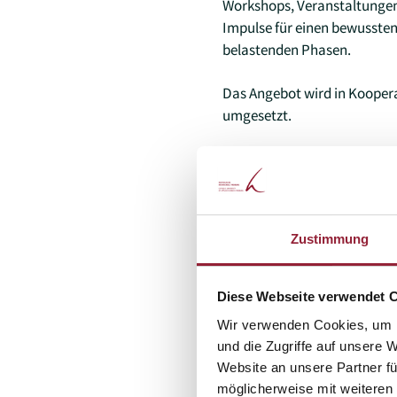
Workshops, Veranstaltunge
Impulse für einen bewussten
belastenden Phasen.
Das Angebot wird in Koopera
umgesetzt.
Zustimmung
Wer steckt hinter
Diese Webseite verwendet 
Wir verwenden Cookies, um I
und die Zugriffe auf unsere 
Website an unsere Partner fü
Was steckt hinter
möglicherweise mit weiteren