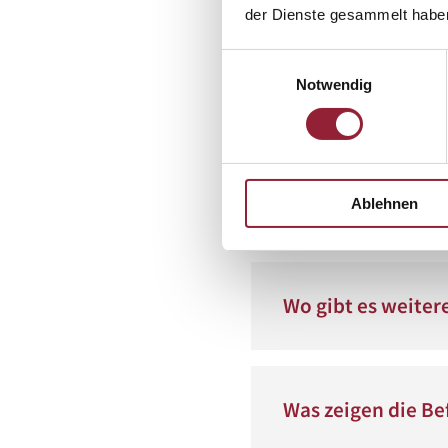
der Dienste gesammelt habe
Einwilligungsauswahl
Notwendig
Stadtradeln 2026 
Snacktivity - Ber
Ablehnen
Wo gibt es weiter
Was zeigen die B