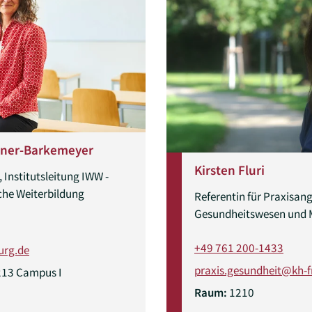
öhner-Barkemeyer
Kirsten Fluri
 Institutsleitung IWW -
iche Weiterbildung
Referentin für Praxisan
Gesundheitswesen und
+49 761 200-1433
urg.de
praxis.gesundheit@kh-f
213 Campus I
Raum:
1210