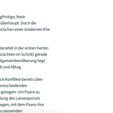
fristige, feste
e überhaupt. Doch die
nsprüchen einer modernen Ehe
ereitet in der ersten harten
rbrachten im Schnitt gerade
Allgemeinbevölkerung liegt
b und Alltag.
ch Konflikte bereits über
r entscheidenden
n gezogen: Um Paare zu
lung des Lotsenportals
bogen, mit dem Paare ihre
 zu passenden