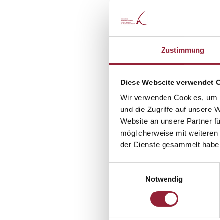
Unterstützungsangeboten ge
zum Fall für das Gesundheits
statistisch um 188 Prozent i
Milliarden Euro jährlich.
Zustimmung
Das Labor versus die Re
Diese Webseite verwendet 
Wer es endlich in den Thera
Wir verwenden Cookies, um I
Therapiebeginn zeigen eine 
und die Zugriffe auf unsere 
Website an unsere Partner fü
Bisher sonnte sich die Zunft
möglicherweise mit weiteren
optimierten Laborbedingunge
der Dienste gesammelt habe
hervorragende Effektstärken
Einwilligungsauswahl
Doch Roeslers Auswertung de
Notwendig
emotionsfokussierten Ansätz
Effektstärken bei d = 0,36 b