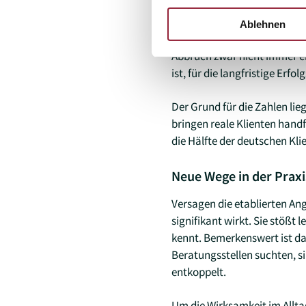
Gleichzeitig zeigen die Date
erreichen. „Wir sehen über a
Ablehnen
beeinflusst die Ergebnisse er
Abbruch zwar nicht immer ei
ist, für die langfristige Erfo
Der Grund für die Zahlen lie
bringen reale Klienten hand
die Hälfte der deutschen Klie
Neue Wege in der Praxi
Versagen die etablierten Ang
signifikant wirkt. Sie stößt
kennt. Bemerkenswert ist dab
Beratungsstellen suchten, si
entkoppelt.
Um die Wirksamkeit im Alltag