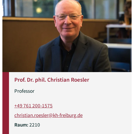
Prof. Dr. phil. Christian Roesler
Professor
+49 761 200-1575
christian.roesler@kh-freiburg.de
Raum:
2210