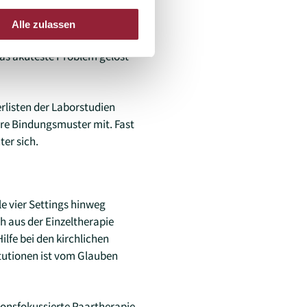
te Beziehungssituation
orzeitig beendet. Das
Alle zulassen
r Praxis muss ein vorzeitiger
das akuteste Problem gelöst
erlisten der Laborstudien
ere Bindungsmuster mit. Fast
ter sich.
le vier Settings hinweg
ch aus der Einzeltherapie
ilfe bei den kirchlichen
itutionen ist vom Glauben
tionsfokussierte Paartherapie