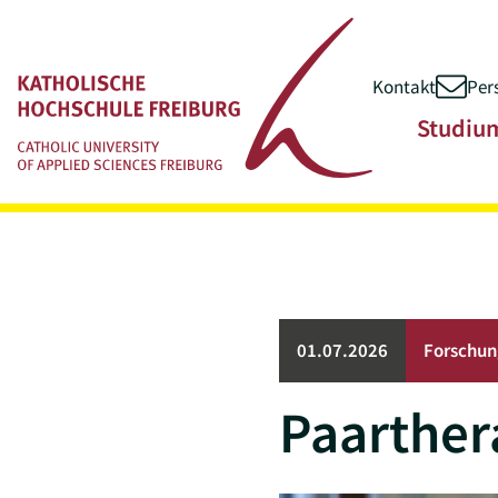
Kontakt
Per
Zum Inhalt springen
Hauptnavigatio
Studiu
01.07.2026
Forschun
Paarther