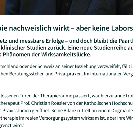
e nachweislich wirkt – aber keine Laborst
tz und messbare Erfolge – und doch bleibt die Paarth
 klinischer Studien zurück. Eine neue Studienreihe 
s Phänomen der Wirksamkeitslücke.
tschland oder der Schweiz an seiner Beziehung verzweifelt, fällt in
chen Beratungsstellen und Privatpraxen. Im internationalen Vergle
lossenen Türen der Therapieräume passiert, war hierzulande tro
erapeut Prof. Christian Roesler von der Katholischen Hochschule
 Praxisstudien geöffnet. Seine Bilanz rüttelt an einem Dogma de
rtherapie im realen Versorgungssystem wirksam ist, aber ihre Wir
renzt wird.“