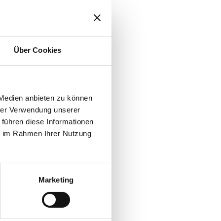
ten Küchentisch irgendwann
erkranken, schnellt
ür Deutschland: rund 28
Über Cookies
it. Die Messungen bei
 Medien anbieten zu können
hrer Verwendung unserer
 führen diese Informationen
 Unter diesen künstlich
ie im Rahmen Ihrer Nutzung
lt Paartherapie
he Therapie bis hin zu
Marketing
hten Leben bewegen sich die
ls im Labor.