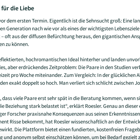
für die Liebe
r dem ersten Termin. Eigentlich ist die Sehnsucht groß: Eine lang
ren Generation nach wie vor als eines der wichtigsten Lebensziel
 – oft aus der diffusen Befürchtung heraus, den gigantischen A
en zu können.
flektierten, hochromantischen Ideal hinterher und landen unvorb
es, aber erdrückendes Zeitproblem: Die Paare in den Studien ve
izeit pro Woche miteinander. Zum Vergleich: In der glücklichen 
den exakt doppelt so hoch. Man verliert sich schlicht zwischen Jo
 dass viele Paare erst sehr spät in die Beratung kommen, wenn si
ie Beziehung stark belastet ist“, erklärt Roesler. Genau an diese
urger Forscher praxisnahe Konsequenzen aus seinen Erkenntnisse
ent Risse bekommt, hat Roesler wissenschaftlich an der Entwick
wirkt. Die Plattform bietet einen fundierten, kostenfreien Frage
ig und anonym selbst einschätzen können, um bei Bedarf gezielt