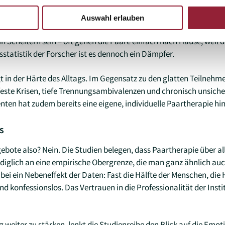
n, dass weniger als 40 Prozent der Paare eine deutlich verbesser
lle Studien hinweg, dass etwa die Hälfte der Paare die Therapie v
Auswahl erlauben
heblich und gehört zur Realität der Versorgung“, so Roesler. In de
n Scheitern sein – oft gehen die Paare einfach nach Hause, weil 
lgsstatistik der Forscher ist es dennoch ein Dämpfer.
gt in der Härte des Alltags. Im Gegensatz zu den glatten Teilnehm
feste Krisen, tiefe Trennungsambivalenzen und chronisch unsich
nten hat zudem bereits eine eigene, individuelle Paartherapie hin
s
ebote also? Nein. Die Studien belegen, dass Paartherapie über al
 lediglich an eine empirische Obergrenze, die man ganz ähnlich au
ei ein Nebeneffekt der Daten: Fast die Hälfte der Menschen, die H
nd konfessionslos. Das Vertrauen in die Professionalität der Inst
 weiter zu stärken, lenkt die Studienreihe den Blick auf die Emo