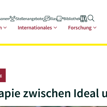
sonen
Stellenangebote
Ilias
Bibliothek
n
m
Internationales
Forschung
g
apie zwischen Ideal u