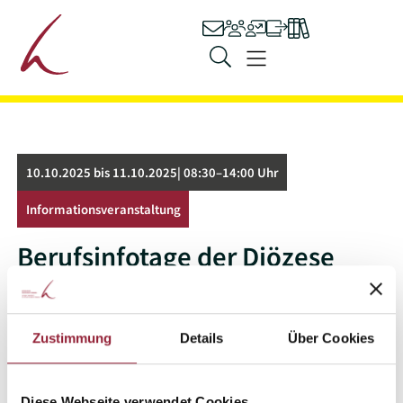
Hauptnavigation
Kontakt
Personen
Stellenangebot
Ilias
Bibliothek
Zum Inhalt springen
Menü
10.10.2025 bis 11.10.2025| 08:30–14:00 Uhr
Informations­veranstaltung
Berufsinfotage der Diözese
Rottenburg
Die KH Freiburg weist auf die Infotage der Diözese
Zustimmung
Details
Über Cookies
Rottenburg hin – eine starke Gelegenheit zur
Berufsorientierung.
Diese Webseite verwendet Cookies