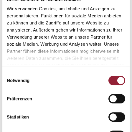
Wir verwenden Cookies, um Inhalte und Anzeigen zu
Ich will Zukunft! Könnt ihr das? -
personalisieren, Funktionen für soziale Medien anbieten
Berufsinfotage der Diözese
zu können und die Zugriffe auf unsere Website zu
Rottenburg
analysieren. Außerdem geben wir Informationen zu Ihrer
Verwendung unserer Website an unsere Partner für
Am
10. und 11. Oktober 2025
bietet die Veranstaltung im
soziale Medien, Werbung und Analysen weiter. Unsere
Bischöflichen Ordinariat Rottenburg vielfältige Einblicke
Partner führen diese Informationen möglicherweise mit
und Informationen zu Ausbildung, Studium und
weiteren Daten zusammen, die Sie ihnen bereitgestellt
Freiwilligendienst – und die Katholische Hochschule
haben oder die sie im Rahmen Ihrer Nutzung der Dienste
Freiburg ist mit einem eigenen Stand vor Ort.
gesammelt haben.
Einwilligungsauswahl
Notwendig
Präferenzen
Ort
Hauptgebäude des Bischöflichen Ordinatiats
Statistiken
Eugen-Bolz-Platz 1
Rottenburg