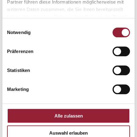
Partner führen diese Informationen möglicherweise mit
weiteren Daten zusammen, die Sie ihnen bereitgestellt
haben oder die sie im Rahmen Ihrer Nutzung der Dienste
gesammelt haben.
Einwilligungsauswahl
Notwendig
Präferenzen
Statistiken
Marketing
Prof.in Dr. Julia Topp
Professorin
Alle zulassen
+49 761 200-1547
julia.topp@kh-freiburg.de
Auswahl erlauben