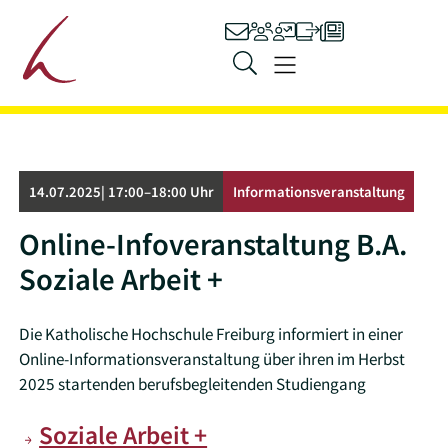
Hauptnavigation
Kontakt
Personen
Stellenangebot
Ilias
Presse
Zum Inhalt springen
Menü
14.07.2025| 17:00–18:00 Uhr
Informations­veranstaltung
Online-Infoveranstaltung B.A.
Soziale Arbeit +
Die Katholische Hochschule Freiburg informiert in einer
Online-Informationsveranstaltung über ihren im Herbst
2025 startenden berufsbegleitenden Studiengang
Soziale Arbeit +