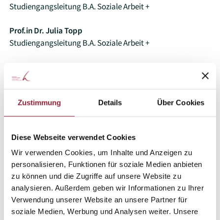
Studiengangsleitung B.A. Soziale Arbeit +
Prof.in Dr. Julia Topp
Studiengangsleitung B.A. Soziale Arbeit +
Ort
Online, um an der Veranstaltung teilzunehmen, verwenden
Sie bitte
diesen Link
.
Zustimmung
Details
Über Cookies
Anmeldung
Eine Anmeldung ist nicht erforderlich. Wir freuen uns, wenn
Diese Webseite verwendet Cookies
Sie dabei sind.
Wir verwenden Cookies, um Inhalte und Anzeigen zu
personalisieren, Funktionen für soziale Medien anbieten
zu können und die Zugriffe auf unsere Website zu
Sie haben Fragen? Sprechen Sie uns
analysieren. Außerdem geben wir Informationen zu Ihrer
an!
Verwendung unserer Website an unsere Partner für
soziale Medien, Werbung und Analysen weiter. Unsere