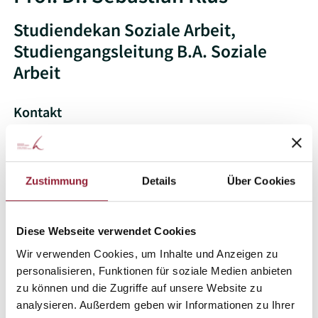
Studiendekan Soziale Arbeit,
Studiengangsleitung B.A. Soziale
Arbeit
Kontakt
+49 761 200-1563
sebastian.klus@kh-freiburg.de
Zustimmung
Details
Über Cookies
Raum:
3109
Konzepte und Methoden der Sozialen
Diese Webseite verwendet Cookies
Arbeit
Wir verwenden Cookies, um Inhalte und Anzeigen zu
personalisieren, Funktionen für soziale Medien anbieten
Sprechzeiten
zu können und die Zugriffe auf unsere Website zu
analysieren. Außerdem geben wir Informationen zu Ihrer
dienstags 13:00-15:00 Uhr. Terminvereinbarung über
Ilias