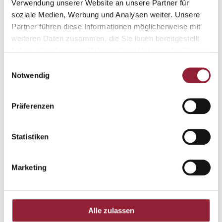
Verwendung unserer Website an unsere Partner für
soziale Medien, Werbung und Analysen weiter. Unsere
Partner führen diese Informationen möglicherweise mit
Werdegang
weiteren Daten zusammen, die Sie ihnen bereitgestellt
haben oder die sie im Rahmen Ihrer Nutzung der Dienste
Professor für Konzepte und Methoden der Sozialen
gesammelt haben.
Einwilligungsauswahl
Arbeit an der Katholischen Hochschule Freiburg (seit
Notwendig
2020)
Vertrauensdozent der Hans-Böckler-Stiftung (seit
2015)
Präferenzen
Professor für Soziale Arbeit und Politik an der Dualen
Hochschule Baden-Württemberg Villingen-
Statistiken
Schwenningen (2014-2020)
Promotion in Soziologie am Institut für
Sozialwissenschaften der Humboldt-Universität zu
Marketing
Berlin (2013)
Lehrbeauftragter für Gemeinwesenarbeit an der
Fachhochschule Basel/Nordwestschweiz (2008-2010)
Alle zulassen
Lehrbeauftragter für Wissenschaft und Praxis der