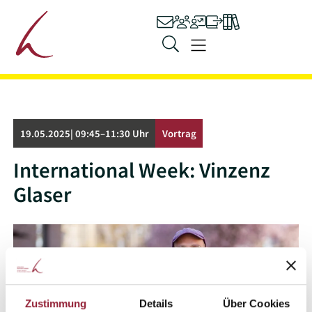
Hauptnavigation
Kontakt
Personen
Stellenangebot
Ilias
Bibliothek
Zum Inhalt springen
Menü
19.05.2025| 09:45–11:30 Uhr
Vortrag
International Week: Vinzenz
Glaser
Zustimmung
Details
Über Cookies