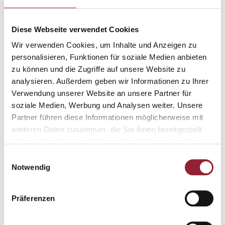
Demokratie verteidigen -
Diese Webseite verwendet Cookies
Menschenrechte schützen: Politische
Wir verwenden Cookies, um Inhalte und Anzeigen zu
Verantwortung in Krisenzeiten
personalisieren, Funktionen für soziale Medien anbieten
zu können und die Zugriffe auf unsere Website zu
Im Rahmen der
International Week
freuen wir uns, einen
analysieren. Außerdem geben wir Informationen zu Ihrer
besonderen Gast an der KH Freiburg begrüßen zu dürfen:
Verwendung unserer Website an unsere Partner für
Vinzenz Glaser
, Alumnus der Hochschule und Mitglied des
soziale Medien, Werbung und Analysen weiter. Unsere
Deutschen Bundestags für
DIE LINKE
, spricht über
Partner führen diese Informationen möglicherweise mit
politische Verantwortung in herausfordernden Zeiten. Im
weiteren Daten zusammen, die Sie ihnen bereitgestellt
Anschluss an den Vortrag findet eine Diskussionsrunde
haben oder die sie im Rahmen Ihrer Nutzung der Dienste
gesammelt haben.
statt.
Einwilligungsauswahl
Notwendig
Dieser Vortrag ist einer von vielen spannenden
Veranstaltungen im Rahmen der
International Week
Präferenzen
2025. Die Vorträge finden auf Englisch statt. Das
vollständige Programm finden Sie hier hier:
Programm der