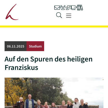
Hauptnavigation
Kontakt
Personen
Stellenangebot
Ilias
Bibliothek
Zum Inhalt springen
Menü
06.11.2025
Studium
Auf den Spuren des heiligen
Franziskus