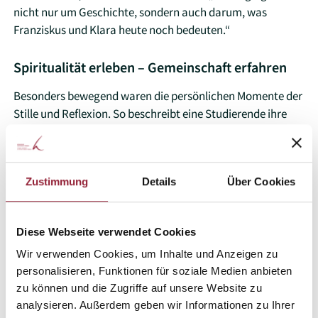
nicht nur um Geschichte, sondern auch darum, was
Franziskus und Klara heute noch bedeuten.“
Spiritualität erleben – Gemeinschaft erfahren
Besonders bewegend waren die persönlichen Momente der
Stille und Reflexion. So beschreibt eine Studierende ihre
Eindrücke: „Das Scherbenbild, auf dem Franziskus und
Klara die Schöpfung umarmen, hat mir gezeigt, dass man
mit allen Bruchstücken des Lebens vor Gott kommen kann.
Zustimmung
Details
Über Cookies
Gott hält zusammen, was zerbrochen scheint.“
Auch die Begegnung mit der ökumenischen Gemeinschaft
Diese Webseite verwendet Cookies
(bose) von San Masseo hinterließ Spuren. Dort, wo
Franziskus betete und suchte, wurde der Gedanke des
Wir verwenden Cookies, um Inhalte und Anzeigen zu
Loslassens für viele spürbar: „Ich konnte nachempfinden,
personalisieren, Funktionen für soziale Medien anbieten
zu können und die Zugriffe auf unsere Website zu
was es heißt, sich Gott zu nähern und loszulassen. Das hat
analysieren. Außerdem geben wir Informationen zu Ihrer
etwas Befreiendes.“