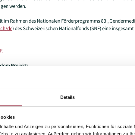
agen werden.
lt im Rahmen des Nationalen Förderprogramms 83 „Gendermediz
.ch/de
) des Schweizerischen Nationalfonds (SNF) eine insgesamt 
F.
 dem Projekt:
t Fruchtman, C., Schöpf-Lazzarino, A., Kebis, K., Steudter, E., Luck
. Gender-sensitive and diversity-sensitive end-of-life care in Switz
J Open, 16(6), e120065.
Link zur DOI.
Details
Cookies
)
nhalte und Anzeigen zu personalisieren, Funktionen für soziale
Website zu analysieren. Außerdem geben wir Informationen zu I