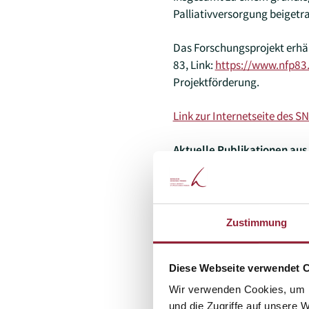
Palliativversorgung beigetr
Das Forschungsprojekt erhä
83, Link:
https://www.nfp83
Projektförderung.
Link zur Internetseite des SN
Aktuelle Publikationen aus
Schwind, B., Tschudi, A., San
Hertler, C. & Ribi, K. (2026)
methods study protocol. BM
Zustimmung
Diese Webseite verwendet 
Projektleitung (KH Freiburg
Wir verwenden Cookies, um I
und die Zugriffe auf unsere 