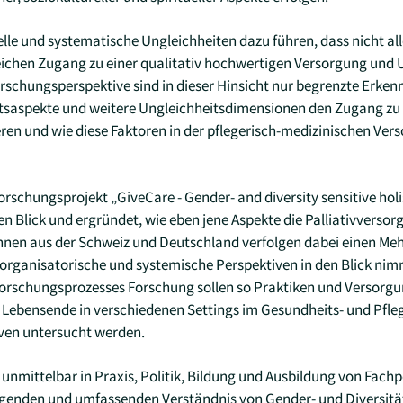
le und systematische Ungleichheiten dazu führen, dass nicht all
eichen Zugang zu einer qualitativ hochwertigen Versorgung und
rschungsperspektive sind in dieser Hinsicht nur begrenzte Erken
tsaspekte und weitere Ungleichheitsdimensionen den Zugang zu 
ren und wie diese Faktoren in der pflegerisch-medizinischen Ver
schungsprojekt „GiveCare - Gender- and diversity sensitive holis
en Blick und ergründet, wie eben jene Aspekte die Palliativvers
innen aus der Schweiz und Deutschland verfolgen dabei einen Me
, organisatorische und systemische Perspektiven in den Blick nim
Forschungsprozesses Forschung sollen so Praktiken und Versorgu
Lebensende in verschiedenen Settings im Gesundheits- und Pfle
ven untersucht werden.
nmittelbar in Praxis, Politik, Bildung und Ausbildung von Fachp
genden und umfassenden Verständnis von Gender- und Diversität