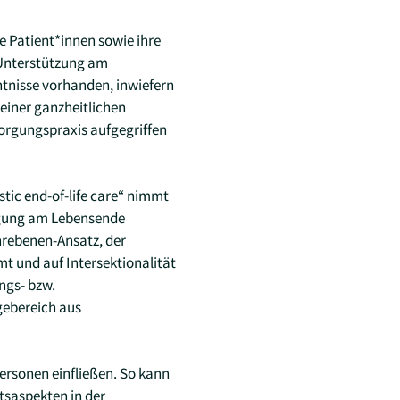
e Patient*innen sowie ihre
 Unterstützung am
ntnisse vorhanden, inwiefern
einer ganzheitlichen
sorgungspraxis aufgegriffen
tic end-of-life care“ nimmt
orgung am Lebensende
hrebenen-Ansatz, der
mt und auf Intersektionalität
ngs- bzw.
gebereich aus
ersonen einfließen. So kann
saspekten in der