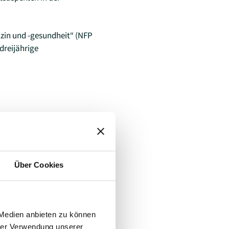
in und -gesundheit“ (NFP
dreijährige
, F., Cobos Muñoz, D.,
erland (GiveCare): a mixed-
Über Cookies
 Medien anbieten zu können
hrer Verwendung unserer