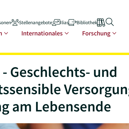
sonen
Stellenangebote
Ilias
Bibliothek
n
m
Internationales
Forschung
 - Geschlechts- und
ätssensible Versorgu
ng am Lebensende