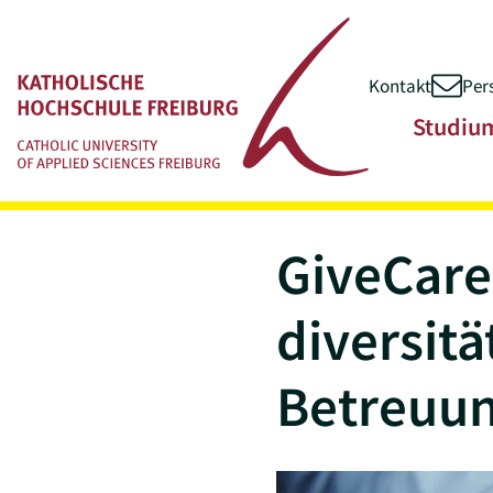
Kontakt
Per
Zum Inhalt springen
Hauptnavigatio
Studiu
GiveCare
diversit
Betreuu