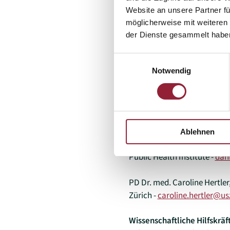
Prof. Dr. Frank Luck –
frank.
Website an unsere Partner fü
möglicherweise mit weiteren
Projektpartner*innen (exte
der Dienste gesammelt habe
Prof. Dr. phil. Karin Ribi (K
Einwilligungsauswahl
Projektverbunds), Careum H
Notwendig
Zürich –
karin.ribi@careum-
Dr. phil. Bettina Schwind, 
Gesundheit, Zürich –
bettin
hochschule.ch
Ablehnen
Dr. med. Daniel Cobos Muñoz
Public Health Institute -
dan
PD Dr. med. Caroline Hertler,
Zürich -
caroline.hertler@us
Wissenschaftliche Hilfskräf