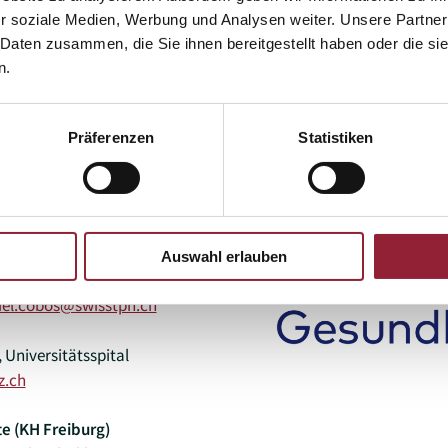
luck@kh-freiburg.de
r soziale Medien, Werbung und Analysen weiter. Unsere Partner
 Daten zusammen, die Sie ihnen bereitgestellt haben oder die s
rn)
n.
oordinatorin des
ochschule Gesundheit,
Präferenzen
Statistiken
hochschule.ch
Careum Hochschule
a.schwind@careum-
Auswahl erlauben
, Swiss Tropical and
iel.cobos@swisstph.ch
 Universitätsspital
z.ch
te (KH Freiburg)