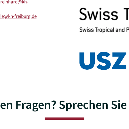
.reinhard@kh-
le@kh-freiburg.de
en Fragen? Sprechen Sie