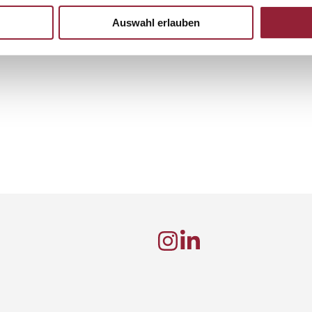
Auswahl erlauben
urg.de
g