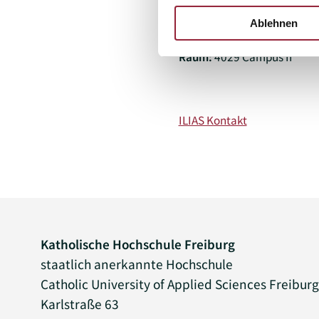
+49 761 200-1362
Ablehnen
christa.karcher@kh-freib
Raum:
4029 Campus II
ILIAS Kontakt
Katholische Hochschule Freiburg
staatlich anerkannte Hochschule
Catholic University of Applied Sciences Freibur
Karlstraße 63