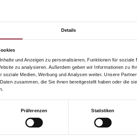
Details
Cookies
nhalte und Anzeigen zu personalisieren, Funktionen für soziale
Karcher
Website zu analysieren. Außerdem geben wir Informationen zu I
r soziale Medien, Werbung und Analysen weiter. Unsere Partner
 Daten zusammen, die Sie ihnen bereitgestellt haben oder die s
istant, Institute for Academic Continuin
n.
sues
Präferenzen
Statistiken