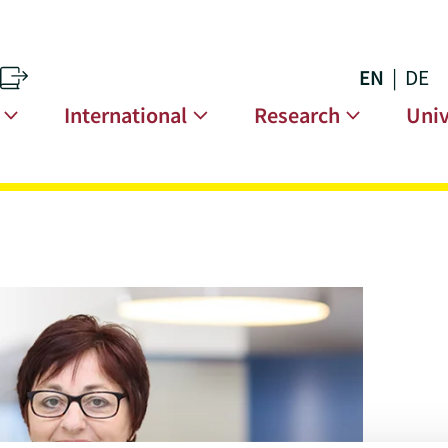
EN
DE
s
n
International
Research
Univ