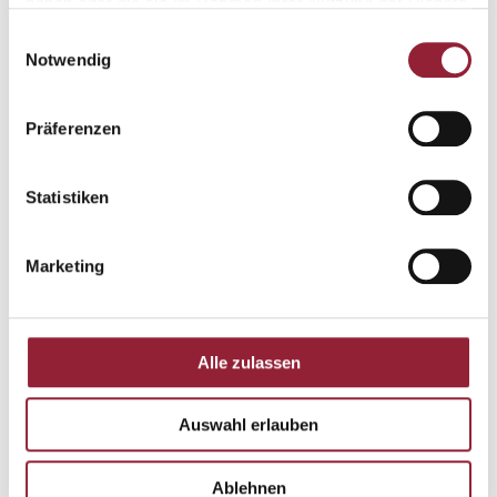
haben oder die sie im Rahmen Ihrer Nutzung der Dienste
gesammelt haben.
Einwilligungsauswahl
Notwendig
Naomi Hiroe-Helbing
Präferenzen
Specialist International Office, Grants for Study
Abroad
Statistiken
+49 761 200-1506
Marketing
naomi.hiroe@kh-freiburg.de
Raum:
1208
Alle zulassen
More informations
Auswahl erlauben
Ablehnen