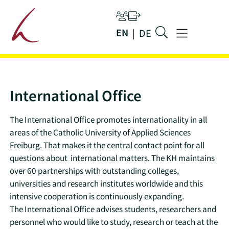
Main navigation
Persons
Ilias
EN
DE
Jump to main content
Menu
International Office
The International Office promotes internationality in all
areas of the Catholic University of Applied Sciences
Freiburg. That makes it the central contact point for all
questions about international matters. The KH maintains
over 60 partnerships with outstanding colleges,
universities and research institutes worldwide and this
intensive cooperation is continuously expanding.
The International Office advises students, researchers and
personnel who would like to study, research or teach at the