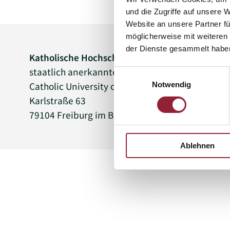
und die Zugriffe auf unsere 
Website an unsere Partner fü
möglicherweise mit weiteren
der Dienste gesammelt habe
Katholische Hochschule Freiburg
staatlich anerkannte Hochschule
Einwilligungsauswahl
Notwendig
Catholic University of Applied Sciences Freibur
Karlstraße 63
79104 Freiburg im Breisgau
Ablehnen