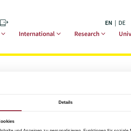
EN
DE
s
n
International
Research
Univ
Details
submi
Cookies
nhalte und Anzeigen zu personalisieren, Funktionen für soziale