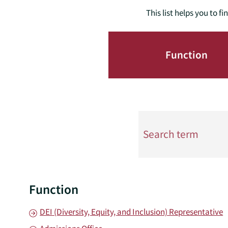
This list helps you to 
Function
Search term
Function
Filterung überspringen
DEI (Diversity, Equity, and Inclusion) Representative