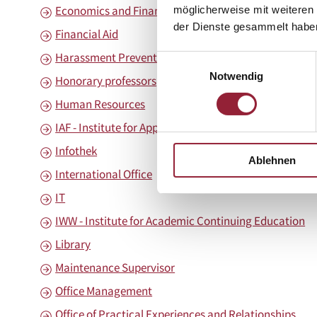
Economics and Finance
möglicherweise mit weiteren
der Dienste gesammelt habe
Financial Aid
Harassment Prevention Officer
Einwilligungsauswahl
Notwendig
Honorary professors
Human Resources
IAF - Institute for Applied Research
Infothek
Ablehnen
International Office
IT
IWW - Institute for Academic Continuing Education
Library
Maintenance Supervisor
Office Management
Office of Practical Experiences and Relationships